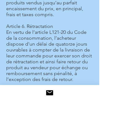
produits vendus jusqu'au parfait
encaissement du prix, en principal,
frais et taxes compris.
Article 6. Rétractation
En vertu de l’article L121-20 du Code
de la consommation, l’acheteur
dispose d'un délai de quatorze jours
ouvrables à compter de la livraison de
leur commande pour exercer son droit
de rétractation et ainsi faire retour du
produit au vendeur pour échange ou
remboursement sans pénalité, à
l’exception des frais de retour.
Article 7. Livraison
Les livraisons sont faites à l’adresse
indiquée sur le bon de commande qui
ne peut être que dans la zone
géographique convenue. Les
commandes sont effectuées par La
Poste via COLISSIMO, service de
livraison avec suivi, remise sans
signature. Les délais de livraison ne