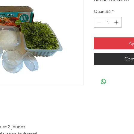
Quantité
*
Aj
Com
s et 2 jeunes
de coco (substrat)