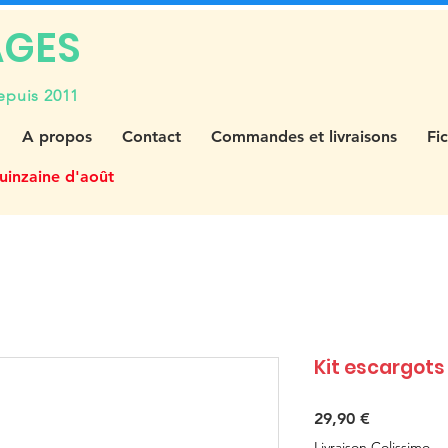
AGES
epuis 2011
A propos
Contact
Commandes et livraisons
Fi
uinzaine d'août
Kit escargots
Prix
29,90 €
Livraison Colissimo