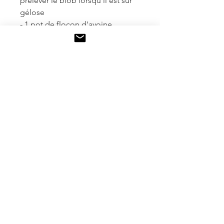
prélever le blob lorsqu'il est sur
gélose
- 1 pot de flocon d'avoine
- Des carrés de papier filtre pour
déposer les repas sans salir la
pierre
- Des cercles de papier filtre pour
la production de sclérotes
- Un manuel d'utilisation
Tous nos kits sont expédiés par
Colissimo
Le réveil de nos sclérotes est
garanti. Nous produisons de
grosses sclérotes et testons un
morceau de chacune. Si le test
est positif nous la divisons pour
les kits.