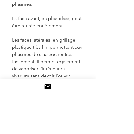
phasmes.
La face avant, en plexiglass, peut
être retirée entièrement.
Les faces latérales, en grillage
plastique très fin, permettent aux
phasmes de s'accrocher très
facilement. Il permet également
de vaporiser l'intérieur du
vivarium sans devoir l'ouvrir.
Les faces inférieure, supérieure et
pôstérieure sont en bois.
Pour plus d'informations sur
l'élevage des phasmes, consultez
notre fiche sur la page "fiches
pratiques".